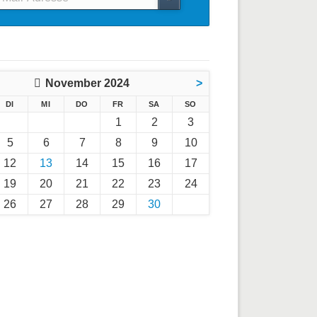
l-
esse
November 2024
>
G
ENSTAG
TTWOCH
NNERSTAG
EITAG
MSTAG
NNTAG
DI
MI
DO
FR
SA
SO
1
2
3
5
6
7
8
9
10
12
13
14
15
16
17
19
20
21
22
23
24
26
27
28
29
30