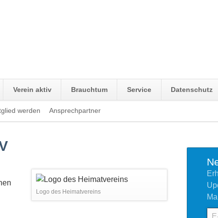
Verein aktiv
Brauchtum
Service
Datenschutz
tglied werden
Ansprechpartner
Navigation
überspringen
.V
Ne
Erh
chen
Upd
Logo des Heimatvereins
Mai
E-