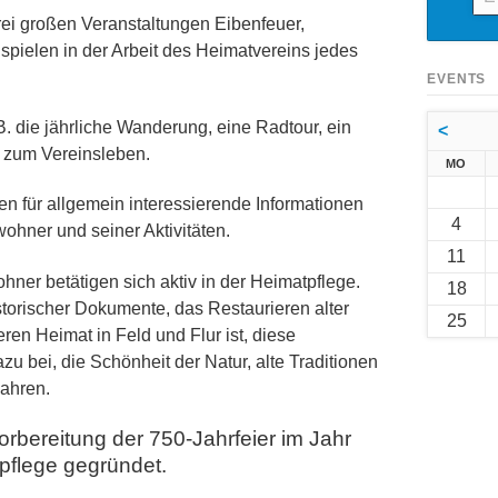
Mai
rei großen Veranstaltungen Eibenfeuer,
Adr
pielen in der Arbeit des Heimatvereins jedes
EVENTS
B. die jährliche Wanderung, eine Radtour, ein
<
 zum Vereinsleben.
NTA
MO
en für allgemein interessierende Informationen
4
ohner und seiner Aktivitäten.
11
ner betätigen sich aktiv in der Heimatpflege.
18
orischer Dokumente, das Restaurieren alter
25
en Heimat in Feld und Flur ist, diese
u bei, die Schönheit der Natur, alte Traditionen
ahren.
rbereitung der 750-Jahrfeier im Jahr
pflege gegründet.