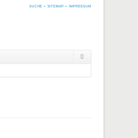
NAVIGATION
SUCHE
SITEMAP
IMPRESSUM
ÜBERSPRINGEN
Navigation
überspringen