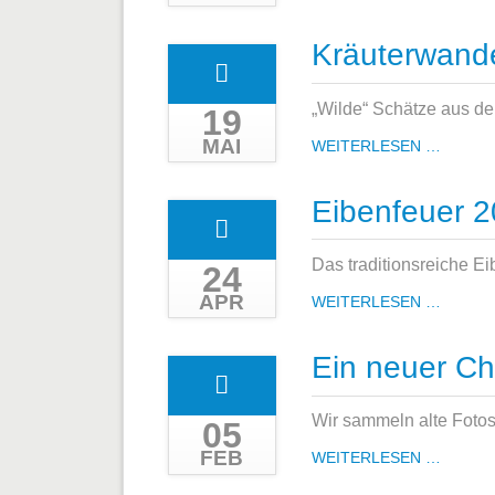
DES
EUBAE
Kräuterwand
FLOHM
„Wilde“ Schätze aus d
19
MAI
KRÄUT
WEITERLESEN …
Eibenfeuer 
Das traditionsreiche Eib
24
APR
EIBEN
WEITERLESEN …
2024
Ein neuer Ch
Wir sammeln alte Fotos
05
FEB
EIN
WEITERLESEN …
NEUER