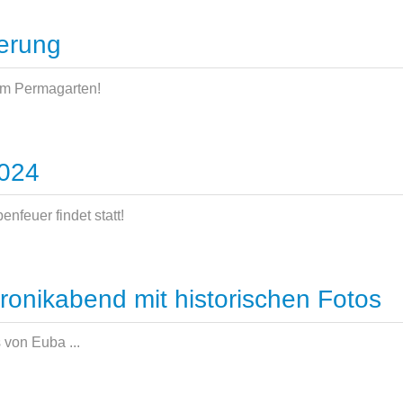
R
erung
ARKTS
em Permagarten!
ERWANDERUNG
2024
enfeuer findet statt!
FEUER
ronikabend mit historischen Fotos
 von Euba ...