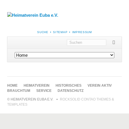
NAVIGATION
SUCHE
SITEMAP
IMPRESSUM
ÜBERSPRINGEN
Navigation
überspringen
NAVIGATION
HOME
HEIMATVEREIN
HISTORISCHES
VEREIN AKTIV
ÜBERSPRINGEN
BRAUCHTUM
SERVICE
DATENSCHUTZ
© HEIMATVEREIN EUBA E.V.
ROCKSOLID CONTAO THEMES &
TEMPLATES